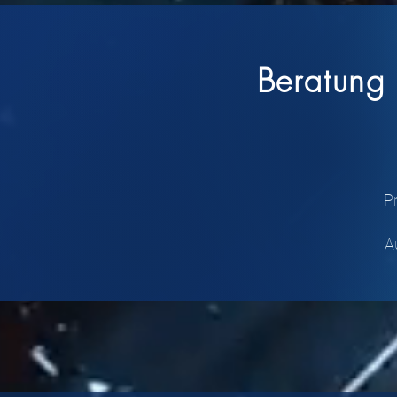
Beratung 
P
A