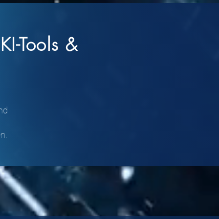
KI-Tools &
nd
n.