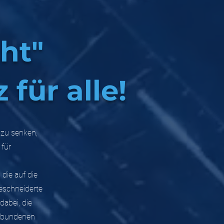
ht"
 für alle!
 zu senken,
 für
die auf die
eschneiderte
abei, die
erbundenen