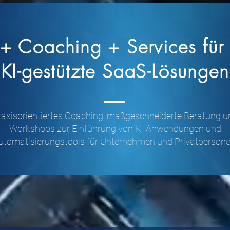
+ Coaching + Services für 
KI-gestützte SaaS-Lösungen
raxisorientiertes Coaching, maßgeschneiderte Beratung u
Workshops zur Einführung von KI-Anwendungen und
utomatisierungstools für Unternehmen und Privatpersone